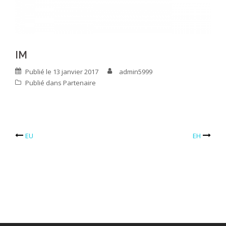
IM
Publié le
13 janvier 2017
admin5999
Publié dans
Partenaire
EU
EH
Navigation
d’article